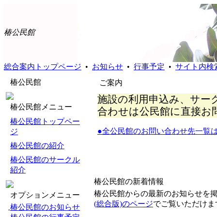
椿公民館
総合案内トップページ
•
お知らせ
•
行事予定
•
サイト内検
椿公民館
ご案内
施設の利用申込み、サー
椿公民館メニュー
合わせは公民館に直接お
椿公民館トップペー
●全公民館のお問い合わせ先一覧
ジ
椿公民館の紹介
椿公民館のサークル
紹介
椿公民館の新着情報
椿公民館からの最新のお知らせを
オプションメニュー
(総合版)のページ
でご覧いただけ
椿公民館のお知らせ