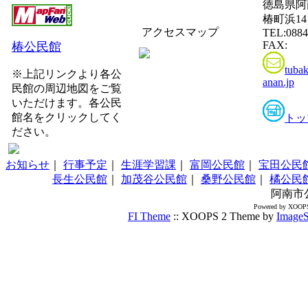
徳島県阿
椿町浜14
アクセスマップ
TEL:0884
FAX:
椿公民館
tuba
※上記リンクより各公
anan.jp
民館の周辺地図をご覧
いただけます。各公民
館名をクリックしてく
トッ
ださい。
お知らせ
｜
行事予定
｜
生涯学習課
｜
富岡公民館
｜
宝田公民
長生公民館
｜
加茂谷公民館
｜
桑野公民館
｜
橘公民
阿南市
Powered by XOOPS
FI Theme
:: XOOPS 2 Theme by
ImageS