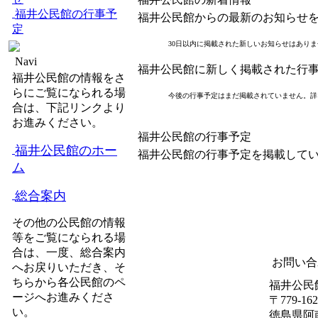
福井公民館の行事予
福井公民館からの最新のお知らせ
定
30日以内に掲載された新しいお知らせはあり
Navi
福井公民館に新しく掲載された行
福井公民館の情報をさ
らにご覧になられる場
今後の行事予定はまだ掲載されていません。詳
合は、下記リンクより
お進みください。
福井公民館の行事予定
福井公民館のホー
福井公民館の行事予定を掲載して
ム
総合案内
その他の公民館の情報
等をご覧になられる場
合は、一度、総合案内
お問い合
へお戻りいただき、そ
ちらから各公民館のペ
福井公民
ージへお進みくださ
〒779-162
い。
徳島県阿