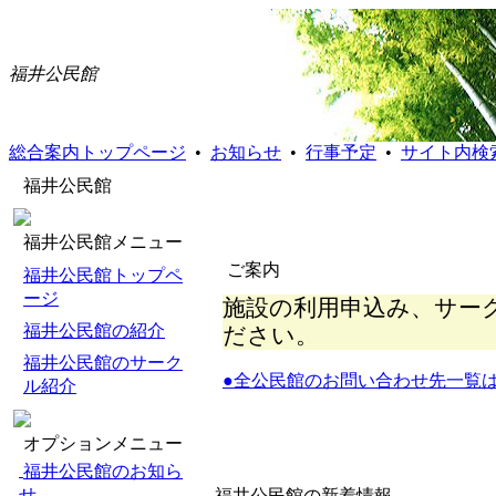
福井公民館
総合案内トップページ
•
お知らせ
•
行事予定
•
サイト内検
福井公民館
福井公民館メニュー
ご案内
福井公民館トップペ
ージ
施設の利用申込み、サー
福井公民館の紹介
ださい。
福井公民館のサーク
●全公民館のお問い合わせ先一覧
ル紹介
オプションメニュー
福井公民館のお知ら
せ
福井公民館の新着情報